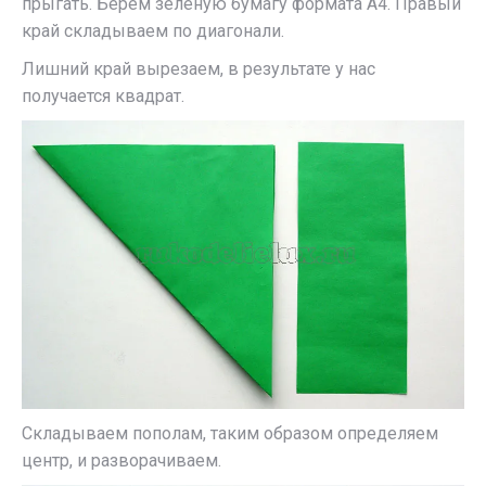
прыгать. Берем зеленую бумагу формата А4. Правый
край складываем по диагонали.
Лишний край вырезаем, в результате у нас
получается квадрат.
Складываем пополам, таким образом определяем
центр, и разворачиваем.