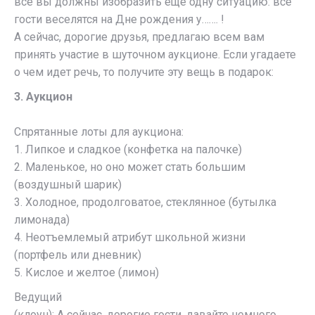
все вы должны изобразить еще одну ситуацию: все
гости веселятся на Дне рождения у……. !
А сейчас, дорогие друзья, предлагаю всем вам
принять участие в шуточном аукционе. Если угадаете
о чем идет речь, то получите эту вещь в подарок:
3. Аукцион
Спрятанные лоты для аукциона:
1. Липкое и сладкое (конфетка на палочке)
2. Маленькое, но оно может стать большим
(воздушный шарик)
3. Холодное, продолговатое, стеклянное (бутылка
лимонада)
4. Неотъемлемый атрибут школьной жизни
(портфель или дневник)
5. Кислое и желтое (лимон)
Ведущий
(клоун): А сейчас, дорогие гости, давайте немного