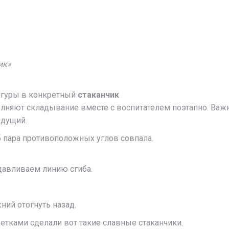
ик»
игуры в конкретный
стаканчик
олняют складывание вместе с воспитателем поэтапно. Ва
ыдущий.
об пара противоположных углов совпала.
давливаем линию сгиба.
ний отогнуть назад.
тками сделали вот такие славные стаканчики.