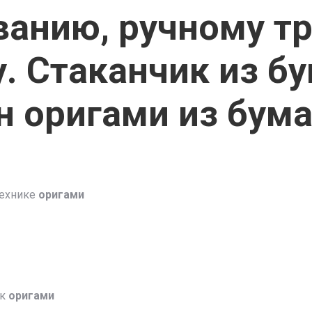
ванию, ручному тр
у. Стаканчик из б
н оригами из бум
технике
оригами
ок
оригами