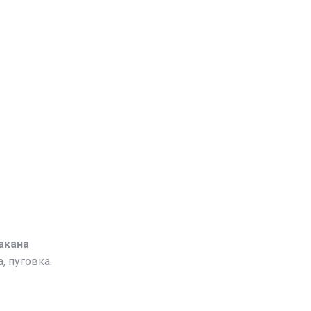
акана
, пуговка.