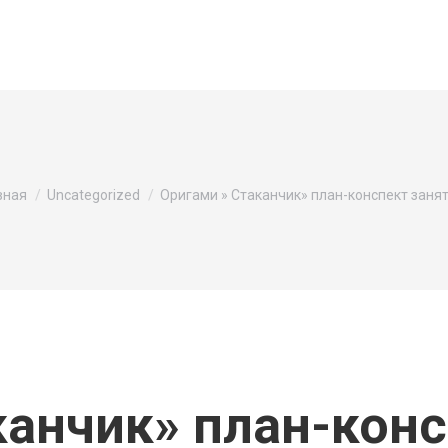
здесь:
вная
Uncategorized
Оригами » Стаканчик» план-конспект заня
канчик» план-конс