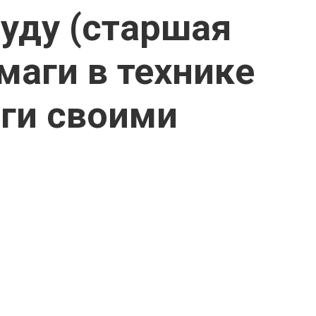
уду (старшая
умаги в технике
аги своими