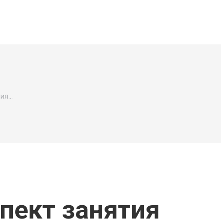
тия…
пект занятия