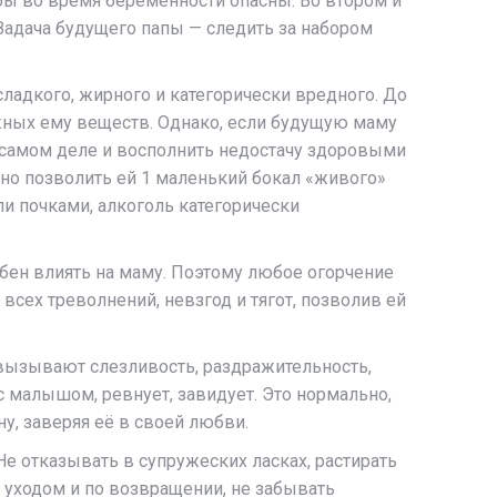
бы во время беременности опасны. Во втором и
Задача будущего папы — следить за набором
ладкого, жирного и категорически вредного. До
ужных ему веществ. Однако, если будущую маму
а самом деле и восполнить недостачу здоровыми
жно позволить ей 1 маленький бокал «живого»
ли почками, алкоголь категорически
бен влиять на маму. Поэтому любое огорчение
сех треволнений, невзгод и тягот, позволив ей
вызывают слезливость, раздражительность,
 малышом, ревнует, завидует. Это нормально,
у, заверяя её в своей любви.
Не отказывать в супружеских ласках, растирать
 уходом и по возвращении, не забывать