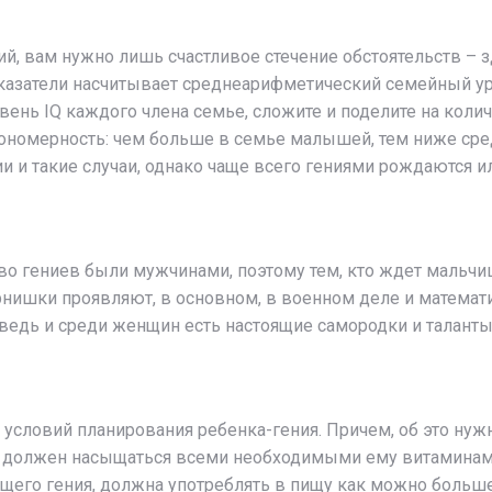
ений, вам нужно лишь счастливое стечение обстоятельств – 
казатели насчитывает среднеарифметический семейный ур
овень IQ каждого члена семье, сложите и поделите на кол
кономерность: чем больше в семье малышей, тем ниже сред
ии и такие случаи, однако чаще всего гениями рождаются 
тво гениев были мужчинами, поэтому тем, кто ждет мальч
нишки проявляют, в основном, в военном деле и математике
– ведь и среди женщин есть настоящие самородки и таланты
условий планирования ребенка-гения. Причем, об это нужн
 должен насыщаться всеми необходимыми ему витаминами. 
щего гения, должна употреблять в пищу как можно больше