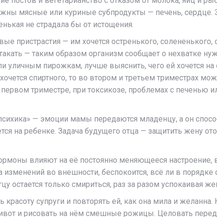
е постов и вегетарианство с отказом от молока, яиц и ры
ужны мясные или куриные субпродукты — печень, сердце. 
енькая не страдала бы от истощения.
е пристрастия — им хочется остренького, солененького, с
такать — таким образом организм сообщает о нехватке н
ли уличным пирожкам, лучше выяснить, чего ей хочется н
хочется спиртного, то во втором и третьем триместрах мо
В первом триместре, при токсикозе, проблемах с печенью и
психика» — эмоции мамы передаются младенцу, а он спосо
 на ребенке. Задача будущего отца — защитить жену ото в
ормоны влияют на её постоянно меняющееся настроение, 
изменений во внешности, беспокоится, всё ли в порядке с
у остается только смириться, раз за разом успокаивая жен
красоту супруги и повторять ей, как она мила и желанна. 
ивот и рисовать на нём смешные рожицы. Целовать перед