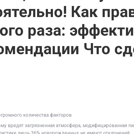
оятельно! Как пра
вого раза: эффект
омендации Что сд
огромного количества факторов
изму вредят загрязненная атмосфера, модифицированная пи
атистике лишь 36% новорожденных не имеют отклонений.