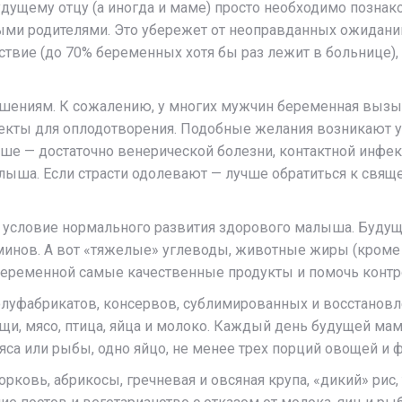
дущему отцу (а иногда и маме) просто необходимо познак
дыми родителями. Это убережет от неоправданных ожидан
твие (до 70% беременных хотя бы раз лежит в больнице), 
шениям. К сожалению, у многих мужчин беременная вызыв
ъекты для оплодотворения. Подобные желания возникают 
ше — достаточно венерической болезни, контактной инфек
лыша. Если страсти одолевают — лучше обратиться к свящ
 условие нормального развития здорового малыша. Будущ
аминов. А вот «тяжелые» углеводы, животные жиры (кроме 
 беременной самые качественные продукты и помочь конт
полуфабрикатов, консервов, сублимированных и восстанов
и, мясо, птица, яйца и молоко. Каждый день будущей мам
са или рыбы, одно яйцо, не менее трех порций овощей и ф
ковь, абрикосы, гречневая и овсяная крупа, «дикий» рис, 