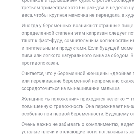
кроликов и «домашние» куры. Строгое соблюдени
третьем триместрах хотя бы раз-два в неделю н
веса, чтобы крупная мамочка не переедала, а худ
Иногда у беременных возникают странные пищевы
определенной степени этим капризам следует по
тянет к фаст-фуду, сомнительным копченостям и
и питательными продуктами. Если будущей маме 
пива или легкого натурального вина за обедом. 
противопоказан.
Считается, что у беременной женщины «двойная 
или переживание беременной непременно скажется
сосредоточиться на вынашивании малыша.
Женщине «в положении» приходится нелегко — г
повышенную тревожность. Она переживает из-за 
особенно при первой беременности. Будущему отц
Очень важно не забывать о комплиментах, видеть 
усталые плечи и отекающие ноги, поглаживать ж