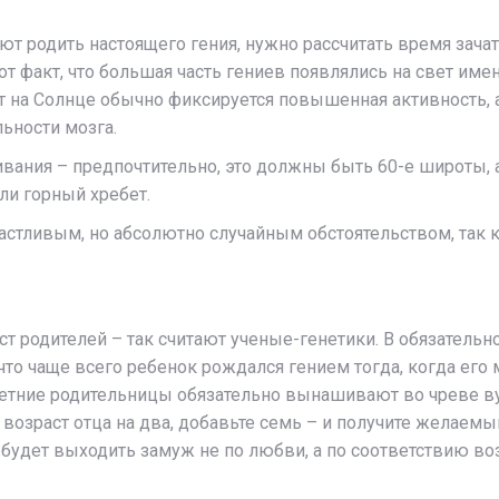
ют родить настоящего гения, нужно рассчитать время зача
 факт, что большая часть гениев появлялись на свет имен
рт на Солнце обычно фиксируется повышенная активность, 
ьности мозга.
ания – предпочтительно, это должны быть 60-е широты, 
ли горный хребет.
счастливым, но абсолютно случайным обстоятельством, так 
т родителей – так считают ученые-генетики. В обязатель
 что чаще всего ребенок рождался гением тогда, когда его 
-летние родительницы обязательно вынашивают во чреве в
возраст отца на два, добавьте семь – и получите желаемый
 будет выходить замуж не по любви, а по соответствию воз