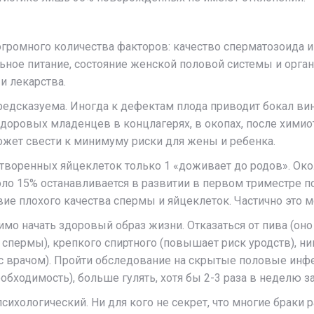
громного количества факторов: качество сперматозоида и 
льное питание, состояние женской половой системы и орган
 и лекарства.
едсказуема. Иногда к дефектам плода приводит бокал вина
оровых младенцев в концлагерях, в окопах, после химиот
ожет свести к минимуму риски для жены и ребенка.
творенных яйцеклеток только 1 «доживает до родов». Ок
коло 15% останавливается в развитии в первом триместре 
е плохого качества спермы и яйцеклеток. Частично это м
имо начать здоровый образ жизни. Отказаться от пива (он
 спермы), крепкого спиртного (повышает риск уродств), н
 врачом). Пройти обследование на скрытые половые инфек
еобходимость), больше гулять, хотя бы 2-3 раза в неделю з
ихологический. Ни для кого не секрет, что многие браки