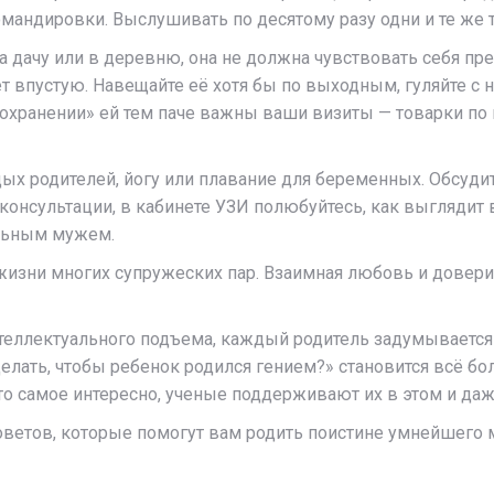
командировки. Выслушивать по десятому разу одни и те же 
 на дачу или в деревню, она не должна чувствовать себя п
 впустую. Навещайте её хотя бы по выходным, гуляйте с н
сохранении» ей тем паче важны ваши визиты — товарки по 
ых родителей, йогу или плавание для беременных. Обсудите
консультации, в кабинете УЗИ полюбуйтесь, как выглядит 
ельным мужем.
изни многих супружеских пар. Взаимная любовь и довери
нтеллектуального подъема, каждый родитель задумывается
делать, чтобы ребенок родился гением?» становится всё б
о самое интересно, ученые поддерживают их в этом и даж
оветов, которые помогут вам родить поистине умнейшего 