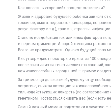
Как попасть в «хороший» процент статистики?
Жизнь и здоровье будущего ребенка зависят от о
токсинов, смога, недостаток кислорода, неправи
резус-фактору и т.д.), травмы, стрессы, инфекции
Степень воздействия тех или иных факторов непр
в первом триместре. А порой женщины рожают зд
Всего не предусмотреть. Однако будущий папа м
Как утверждают некоторые врачи, из 100 оплодо
после зачатия из-за генетических отклонений, о
нежизнеспособных зародышей — прямое следстви
За три месяца до зачатия будущему отцу необход
эстрогена, снижая потенцию и жизнеспособность
сильнодействующих лекарств (по согласованию с
генетиком. Постараться снизить вес (если есть н
Самый важный момент подготовки к зачатию — пс