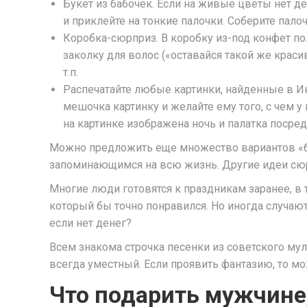
Букет из бабочек. Если на живые цветы нет д
и приклейте на тонкие палочки. Соберите палоч
Коробка-сюрприз. В коробку из-под конфет п
заколку для волос («оставайся такой же крас
т.п.
Распечатайте любые картинки, найденные в Ин
мешочка картинку и желайте ему того, с чем у
на картинке изображена ночь и палатка посре
Можно предложить еще множество вариантов «б
запоминающимся на всю жизнь. Другие идеи сюр
Многие люди готовятся к праздникам заранее, в 
который бы точно понравился. Но иногда случаю
если нет денег?
Всем знакома строчка песенки из советского мул
всегда уместный. Если проявить фантазию, то мо
Что подарить мужчине,