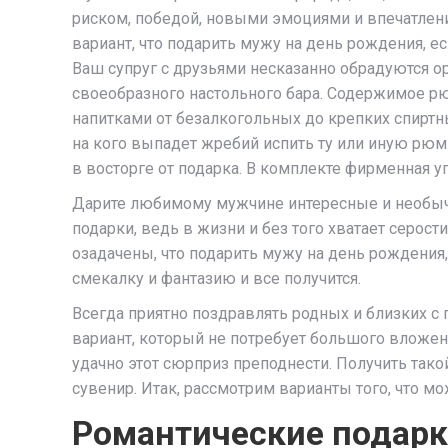
риском, победой, новыми эмоциями и впечатлени
вариант, что подарить мужу на день рождения, есл
Ваш супруг с друзьями несказанно обрадуются о
своеобразного настольного бара. Содержимое р
напитками от безалкогольных до крепких спиртн
на кого выпадет жребий испить ту или иную рюм
в восторге от подарка. В комплекте фирменная у
Дарите любимому мужчине интересные и необы
подарки, ведь в жизни и без того хватает серост
озадачены, что подарить мужу на день рождения, 
смекалку и фантазию и все получится.
Всегда приятно поздравлять родных и близких с 
вариант, который не потребует большого вложени
удачно этот сюрприз преподнести. Получить так
сувенир. Итак, рассмотрим варианты того, что мо
Романтические подар