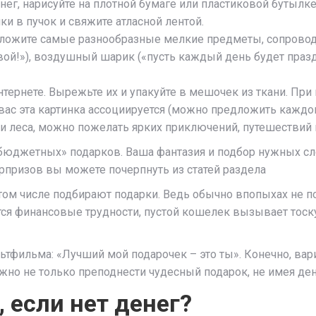
енег, нарисуйте на плотной бумаге или пластиковой бутыл
ки в пучок и свяжите атласной лентой.
оложите самые разнообразные мелкие предметы, сопровод
ивой!»), воздушный шарик («пусть каждый день будет праз
тернете. Вырежьте их и упакуйте в мешочек из ткани. При
 вас эта картинка ассоциируется (можно предложить каждом
ди леса, можно пожелать ярких приключений, путешествий
юджетных» подарков. Ваша фантазия и подбор нужных сл
призов вы можете почерпнуть из статей раздела
том числе подбирают подарки. Ведь обычно впопыхах не по
тся финансовые трудности, пустой кошелек вызывает тоску
ьтфильма: «Лучший мой подарочек – это ты». Конечно, вар
жно не только преподнести чудесный подарок, не имея дене
 если нет денег?