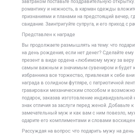
завтраком поставьте поздравительную открытку
романтику и нежность, в карман одежды вложи
признаниями и планами на предстоящий вечер, г
свидание. Заинтригуйте супруга, и его приход с ра
Представлен к награде
Вы продолжаете размышлять на тему: что подар
на день рождения, если нет денег? Сделайте ему
презент в виде ордена «любимому мужу за веру 
самым важным и значимым сувениром и будет к
избранника все торжество, привлекая к себе в
награда в солидном футляре, с патриотичной лен
гравировки механическим способом и возможн
подарок, заказав изготовление индивидуальной 
знак отличия за заслуги перед женой. Добавьте к
замечательный муж и как вам с ним повезло, му
одарите его комплиментами и словами восхищен
Рассуждая на вопрос: что подарить мужу на день