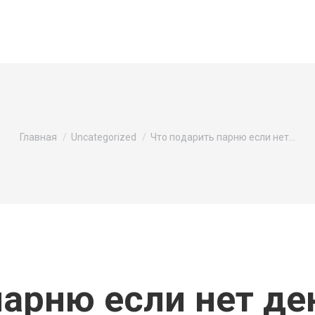
Вы здесь:
Главная
Uncategorized
Что подарить парню если нет…
парню если нет де