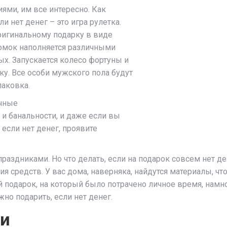
ями, им все интересно. Как
и нет денег – это игра рулетка.
ригинальному подарку в виде
юмок наполняется различными
ых. Запускается колесо фортуны и
ку. Все особи мужского пола будут
паковка.
чные
и и банальности, и даже если вы
если нет денег, проявите
праздниками. Но что делать, если на подарок совсем нет д
я средств. У вас дома, наверняка, найдутся материалы, ч
ой подарок, на который было потрачено личное время, нам
жно подарить, если нет денег.
ки