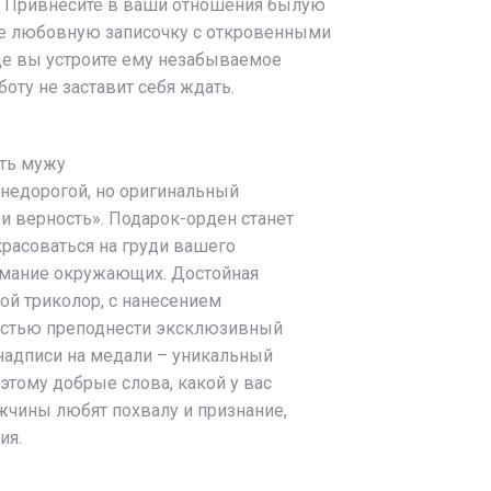
. Привнесите в ваши отношения былую
те любовную записочку с откровенными
де вы устроите ему незабываемое
боту не заставит себя ждать.
ить мужу
 недорогой, но оригинальный
и верность». Подарок-орден станет
расоваться на груди вашего
нимание окружающих. Достойная
той триколор, с нанесением
остью преподнести эксклюзивный
надписи на медали – уникальный
 этому добрые слова, какой у вас
жчины любят похвалу и признание,
ия.