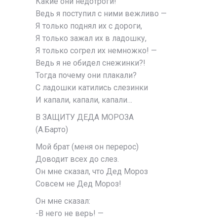
Какие они недотроги!
Ведь я поступил с ними вежливо —
Я только поднял их с дороги,
Я только зажал их в ладошку,
Я только согрел их немножко! —
Ведь я не обидел снежинки?!
Тогда почему они плакали?
С ладошки катились слезинки
И капали, капали, капали…
В ЗАЩИТУ ДЕДА МОРОЗА
(А.Барто)
Мой брат (меня он перерос)
Доводит всех до слез.
Он мне сказал, что Дед Мороз
Совсем не Дед Мороз!
Он мне сказал:
-В него не верь! —