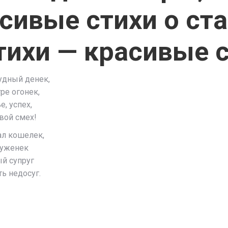
асивые стихи о ст
тихи — красивые 
удный денек,
ре огонек,
е, успех,
вой смех!
ал кошелек,
муженек
й супруг
ь недосуг.