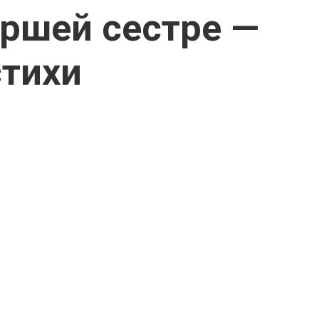
аршей сестре —
стихи