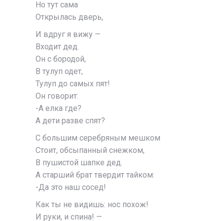
Но тут сама
Открылась дверь,
И вдруг я вижу —
Входит дед.
Он с бородой,
В тулуп одет,
Тулуп до самых пят!
Он говорит:
-А елка где?
А дети разве спят?
С большим серебряным мешком
Стоит, обсыпанный снежком,
В пушистой шапке дед.
А старший брат твердит тайком:
-Да это наш сосед!
Как ты не видишь: нос похож!
И руки, и спина! —