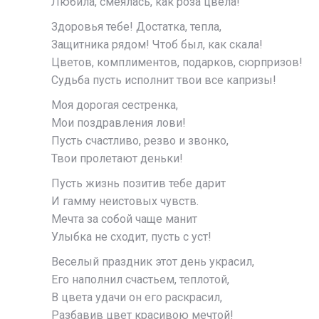
Любила, смеялась, как роза цвела!
Здоровья тебе! Достатка, тепла,
Защитника рядом! Чтоб был, как скала!
Цветов, комплиментов, подарков, сюрпризов!
Судьба пусть исполнит твои все капризы!
Моя дорогая сестренка,
Мои поздравления лови!
Пусть счастливо, резво и звонко,
Твои пролетают деньки!
Пусть жизнь позитив тебе дарит
И гамму неистовых чувств.
Мечта за собой чаще манит
Улыбка не сходит, пусть с уст!
Веселый праздник этот день украсил,
Его наполнил счастьем, теплотой,
В цвета удачи он его раскрасил,
Разбавив цвет красивою мечтой!