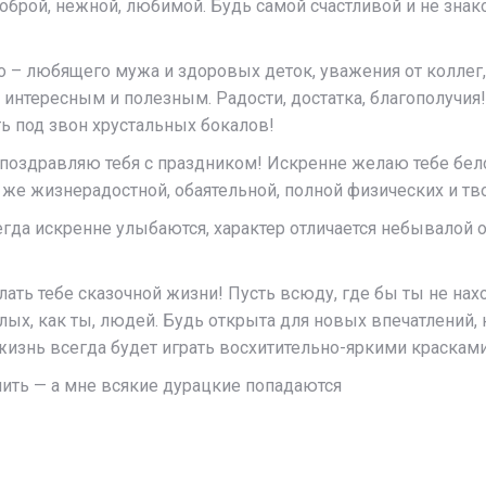
рой, нежной, любимой. Будь самой счастливой и не знаком
о – любящего мужа и здоровых деток, уважения от коллег
нтересным и полезным. Радости, достатка, благополучия! 
ь под звон хрустальных бокалов!
поздравляю тебя с праздником! Искренне желаю тебе бел
 же жизнерадостной, обаятельной, полной физических и тв
егда искренне улыбаются, характер отличается небывалой 
лать тебе сказочной жизни! Пусть всюду, где бы ты не нах
етлых, как ты, людей. Будь открыта для новых впечатлени
жизнь всегда будет играть восхитительно-яркими красками
ить — а мне всякие дурацкие попадаются