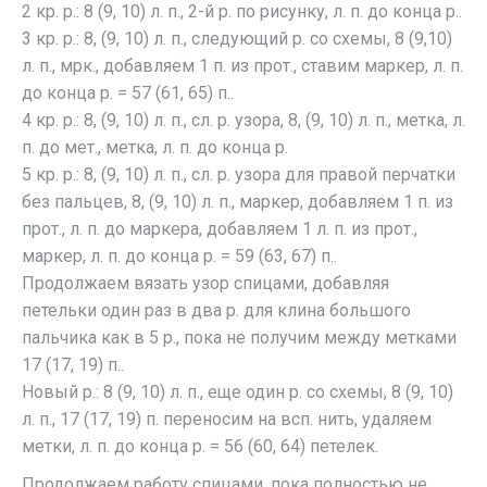
2 кр. р.: 8 (9, 10) л. п., 2-й р. по рисунку, л. п. до конца р..
3 кр. р.: 8, (9, 10) л. п., следующий р. со схемы, 8 (9,10)
л. п., мрк., добавляем 1 п. из прот., ставим маркер, л. п.
до конца р. = 57 (61, 65) п..
4 кр. р.: 8, (9, 10) л. п., сл. р. узора, 8, (9, 10) л. п., метка, л.
п. до мет., метка, л. п. до конца р.
5 кр. р.: 8, (9, 10) л. п., сл. р. узора для правой перчатки
без пальцев, 8, (9, 10) л. п., маркер, добавляем 1 п. из
прот., л. п. до маркера, добавляем 1 л. п. из прот.,
маркер, л. п. до конца р. = 59 (63, 67) п..
Продолжаем вязать узор спицами, добавляя
петельки один раз в два р. для клина большого
пальчика как в 5 р., пока не получим между метками
17 (17, 19) п..
Новый р.: 8 (9, 10) л. п., еще один р. со схемы, 8 (9, 10)
л. п., 17 (17, 19) п. переносим на всп. нить, удаляем
метки, л. п. до конца р. = 56 (60, 64) петелек.
Продолжаем работу спицами, пока полностью не