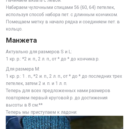
Начинаем вязать с левой.
Набираем чулочными спицами 56 (60, 64) петелек,
используя способ набора пет. с длинным кончиком.
Помещаем метку в начало рядка и соединяем пет. в
кольцо.
Манжета
Актуально для размеров S и L:
1 кр. р.: *2 и. п., 2 л. п., от * до * до кончика р.
Для размера М:
1 кр. р.: 1 . п., *2 и. п., 2 л. п., от * до * до последних трех
петелек, затем 2 и. п. и 1 л. п.
Теперь для всех предложенных нами размеров
повторяем первый круговой р. до достижения
высоты в 8 см.**
Теперь мы приступаем к ладони: