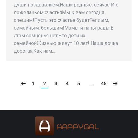
души поздравляем,Наши родные, сейчас!И с
пожеланьем счастьяМы к вам сегодня
спешим!Пусть это счастье будетТеплым,
семейным, большим!Мамы и папы рады,В
этом сомненья нет,Что дети их
семейнойЖизнью живут 10 лет! Наша дочка
дорогая,Как нам…
1
2
3
4
5
…
45